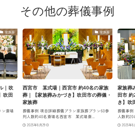
その他の葬儀事例
家族葬
家族葬
ル｜吹
西宮市 某式場｜西宮市 約40名の家族
家族葬
】吹田
葬｜【家族葬みかづき】吹田市の葬儀・
田市 
家族葬
き】吹
ラン斎場
葬儀事例 項目詳細葬儀プラン家族葬プラン60参
葬儀事例
.
列人数約40名斎場名西宮市 某式場斎...
人数約20
2025年8月29日
2025年8