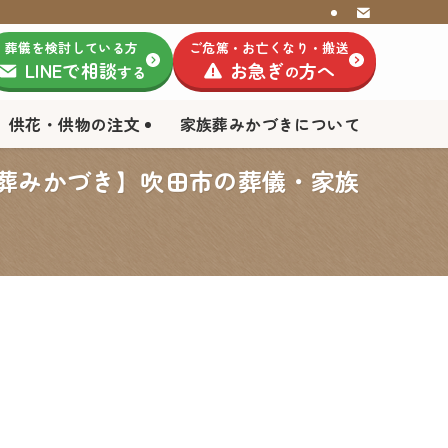
葬儀を検討している方
ご危篤・お亡くなり・搬送
LINEで相談
お急ぎ
方へ
する
の
供花・供物の注文
家族葬みかづきについて
族葬みかづき】吹田市の葬儀・家族