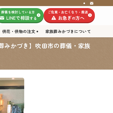
葬儀を検討している方
ご危篤・お亡くなり・搬送
LINEで相談
お急ぎ
方へ
する
の
供花・供物の注文
家族葬みかづきについて
族葬みかづき】吹田市の葬儀・家族