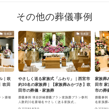
その他の葬儀事例
家族葬
家族葬
ル｜吹
やさしく送る家族式「ふわり」｜西宮市
家族葬
】吹田
約30名の家族葬｜【家族葬みかづき】吹
田市 
田市の葬儀・家族葬
市の葬
ラン斎場
葬儀事例 項目詳細葬儀プラン家族葬プラン参列
葬儀事例
.
人数約30名斎場名やさしく送る家族式...
名家族葬み
2025年8月28日
2025年