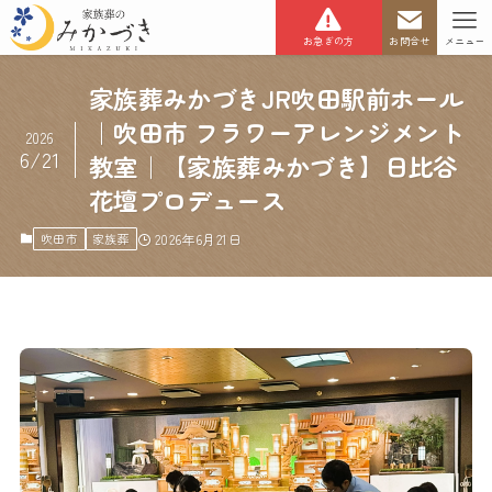
お急ぎの方
お問合せ
メニュー
家族葬みかづきJR吹田駅前ホール
｜吹田市 フラワーアレンジメント
2026
6/21
教室｜【家族葬みかづき】日比谷
花壇プロデュース
吹田市
家族葬
2026年6月21日