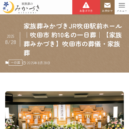
お急ぎの方
お問合せ
メニュー
家族葬みかづきJR吹田駅前ホール
｜吹田市 約10名の一日葬｜【家族
2025
8/28
葬みかづき】吹田市の葬儀・家族
葬
一日葬
2025年8月28日