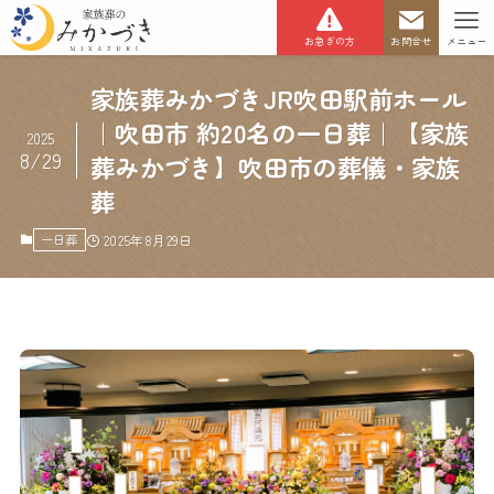
お急ぎの方
お問合せ
メニュー
家族葬みかづきJR吹田駅前ホール
｜吹田市 約20名の一日葬｜【家族
2025
8/29
葬みかづき】吹田市の葬儀・家族
葬
一日葬
2025年8月29日