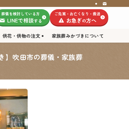
葬儀を検討している方
ご危篤・お亡くなり・搬送
LINEで相談
お急ぎ
方へ
する
の
供花・供物の注文
家族葬みかづきについて
づき】吹田市の葬儀・家族葬