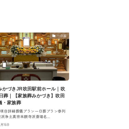
一日葬
みかづきJR吹田駅前ホール｜吹
一日葬｜【家族葬みかづき】吹田
儀・家族葬
 項目詳細葬儀プラン一日葬プラン参列
派浄土真宗本願寺派斎場名...
0月16日