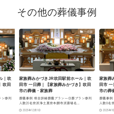
その他の葬儀事例
一日葬
一日葬
ル｜吹
家族葬みかづきJR吹田駅前ホール｜吹
家族葬
】吹田
田市 一日葬｜【家族葬みかづき】吹田
田市 
市の葬儀・家族葬
市の葬
ラン参列
葬儀事例 項目詳細葬儀プラン一日葬プラン参列
葬儀事例
人数20名宗派浄土真宗本願寺派斎場名...
人数8名宗
2025年12月1日
2025年1