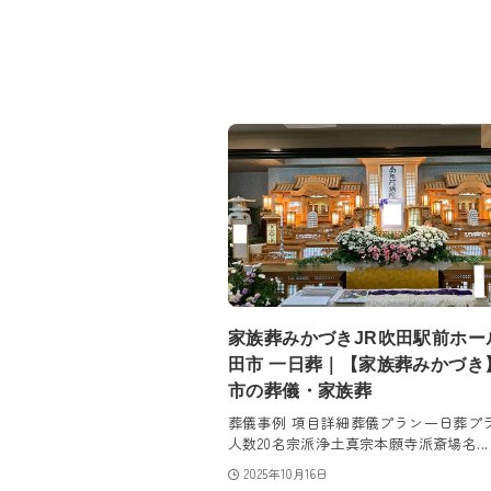
家族葬みかづきJR吹田駅前ホー
田市 一日葬｜【家族葬みかづき
市の葬儀・家族葬
葬儀事例 項目詳細葬儀プラン一日葬プ
人数20名宗派浄土真宗本願寺派斎場名...
2025年10月16日