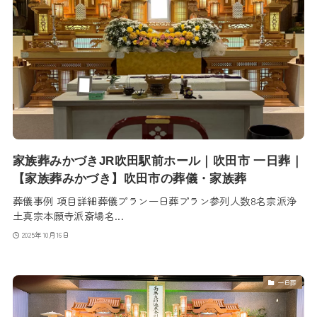
家族葬みかづきJR吹田駅前ホール｜吹田市 一日葬｜
【家族葬みかづき】吹田市の葬儀・家族葬
葬儀事例 項目詳細葬儀プラン一日葬プラン参列人数8名宗派浄
土真宗本願寺派斎場名...
2025年10月16日
一日葬