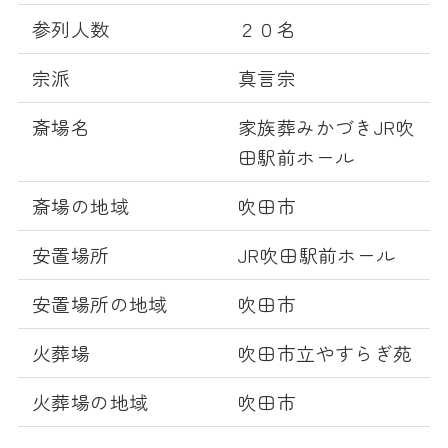
参列人数
２０名
宗派
真言宗
斎場名
家族葬みかづきJR吹
田駅前ホール
斎場の地域
吹田市
安置場所
JR吹田駅前ホール
安置場所の地域
吹田市
火葬場
吹田市立やすらぎ苑
火葬場の地域
吹田市