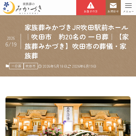
お急ぎの方
お問合せ
メニュー
家族葬みかづきJR吹田駅前ホール
｜吹田市 約20名の 一日葬｜【家
2026
6/19
族葬みかづき】吹田市の葬儀・家
族葬
一日葬
吹田市
2026年5月18日
2026年6月19日