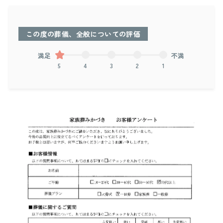
この度の葬儀、全般についての評価
満足
不満
5
4
3
2
1