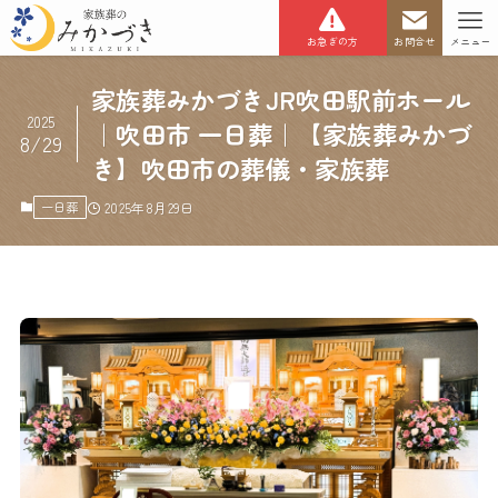
お急ぎの方
お問合せ
メニュー
家族葬みかづきJR吹田駅前ホール
2025
｜吹田市 一日葬｜【家族葬みかづ
8/29
き】吹田市の葬儀・家族葬
一日葬
2025年8月29日