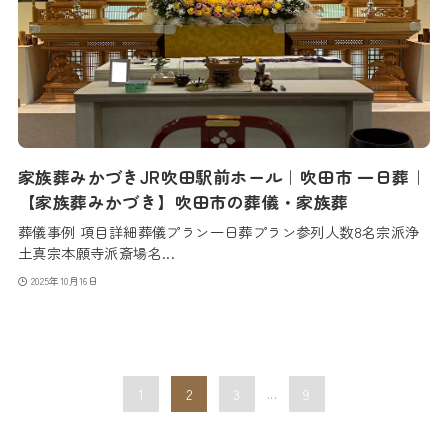
家族葬みかづきJR吹田駅前ホール｜吹田市 一日葬｜
【家族葬みかづき】吹田市の葬儀・家族葬
葬儀事例 項目詳細葬儀プラン一日葬プラン参列人数8名宗派浄
土真宗本願寺派斎場名...
2025年10月16日
1
2
3
...
9